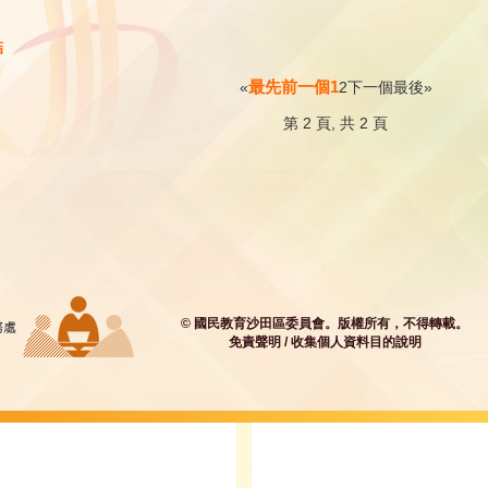
結
最先
前一個
1
«
2
下一個
最後
»
第 2 頁, 共 2 頁
© 國民教育沙田區委員會。版權所有，不得轉載。
免責聲明
/
收集個人資料目的說明