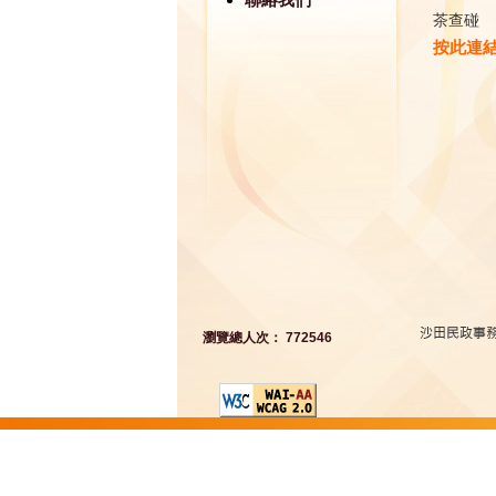
茶查碰
按此連
瀏覽總人次： 772546