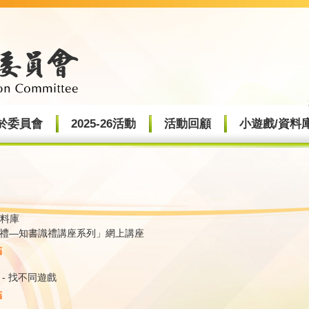
於委員會
2025-26活動
活動回顧
小遊戲/資料
資料庫
禮—知書識禮講座系列」網上講座
結
 - 找不同遊戲
結