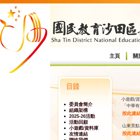
主頁
關
小遊戲/
委員會簡介
「中華有
組織架構
按此連
2025-26活動
活動回顧
山東景點
小遊戲/資料庫
按此連
友情連結
聯絡我們