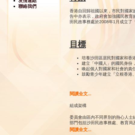
友情連結
聯絡我們
香港自回歸祖國以來，市民對國家
告中亦表示，政府會加強國民教育
田民政事務處於2008年1月成立
目標
培養沙田區居民對國家和香
建立「中國人」的國民身份
喚起個人對國家和社會的責
鼓勵青少年建立『立根香港
閱讀全文...
組成架構
委員會由區內不同界別的熱心人士
部門包括沙田民政事務處、教育局
閱讀全文...